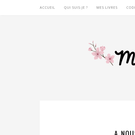
ACCUEIL
QUI SUIS-JE ?
MES LIVRES
COD
A NOU