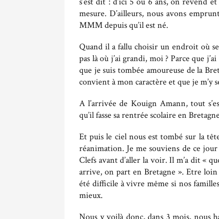
s’est dit : d’ici 5 ou 6 ans, on revend e
mesure. D’ailleurs, nous avons emprun
MMM depuis qu’il est né.
Quand il a fallu choisir un endroit où se
pas là où j’ai grandi, moi ? Parce que j’a
que je suis tombée amoureuse de la Bret
convient à mon caractère et que je m’y s
A l’arrivée de Kouign Amann, tout s’est
qu’il fasse sa rentrée scolaire en Bretagn
Et puis le ciel nous est tombé sur la tê
réanimation. Je me souviens de ce jour
Clefs avant d’aller la voir. Il m’a dit « q
arrive, on part en Bretagne ». Etre lo
été difficile à vivre même si nos famil
mieux.
Nous y voilà donc, dans 3 mois, nous 