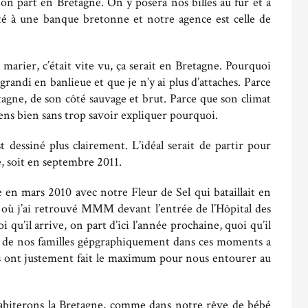
t on part en Bretagne. On y posera nos billes au fur et à
té à une banque bretonne et notre agence est celle de
 marier, c’était vite vu, ça serait en Bretagne. Pourquoi
i grandi en banlieue et que je n’y ai plus d’attaches. Parce
agne, de son côté sauvage et brut. Parce que son climat
ens bien sans trop savoir expliquer pourquoi.
 dessiné plus clairement. L’idéal serait de partir pour
e, soit en septembre 2011.
te en mars 2010 avec notre Fleur de Sel qui bataillait en
 où j’ai retrouvé MMM devant l’entrée de l’Hôpital des
uoi qu’il arrive, on part d’ici l’année prochaine, quoi qu’il
in de nos familles gépgraphiquement dans ces moments a
les ont justement fait le maximum pour nous entourer au
habiterons la Bretagne, comme dans notre rêve de bébé