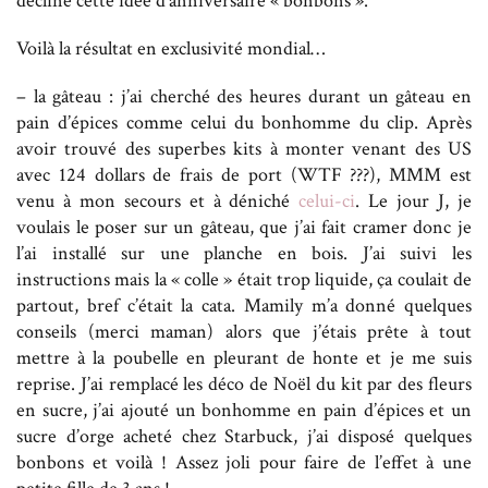
décliné cette idée d’anniversaire « bonbons ».
Voilà la résultat en exclusivité mondial…
– la gâteau : j’ai cherché des heures durant un gâteau en
pain d’épices comme celui du bonhomme du clip. Après
avoir trouvé des superbes kits à monter venant des US
avec 124 dollars de frais de port (WTF ???), MMM est
venu à mon secours et à déniché
celui-ci
. Le jour J, je
voulais le poser sur un gâteau, que j’ai fait cramer donc je
l’ai installé sur une planche en bois. J’ai suivi les
instructions mais la « colle » était trop liquide, ça coulait de
partout, bref c’était la cata. Mamily m’a donné quelques
conseils (merci maman) alors que j’étais prête à tout
mettre à la poubelle en pleurant de honte et je me suis
reprise. J’ai remplacé les déco de Noël du kit par des fleurs
en sucre, j’ai ajouté un bonhomme en pain d’épices et un
sucre d’orge acheté chez Starbuck, j’ai disposé quelques
bonbons et voilà ! Assez joli pour faire de l’effet à une