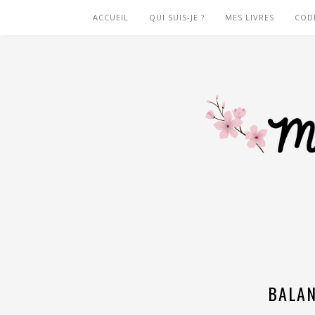
ACCUEIL
QUI SUIS-JE ?
MES LIVRES
COD
BALA