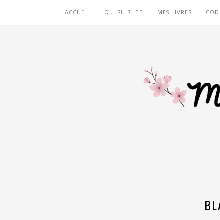
ACCUEIL
QUI SUIS-JE ?
MES LIVRES
COD
BL