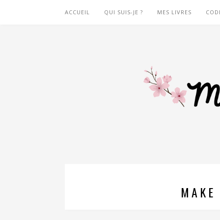
ACCUEIL
QUI SUIS-JE ?
MES LIVRES
COD
MAKE