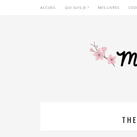
ACCUEIL
QUI SUIS-JE ?
MES LIVRES
COD
THE