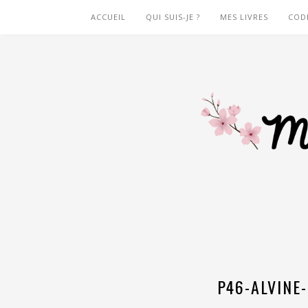
ACCUEIL
QUI SUIS-JE ?
MES LIVRES
COD
P46-ALVINE