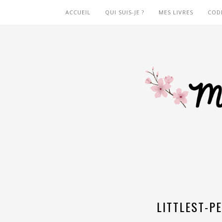
ACCUEIL
QUI SUIS-JE ?
MES LIVRES
COD
LITTLEST-P