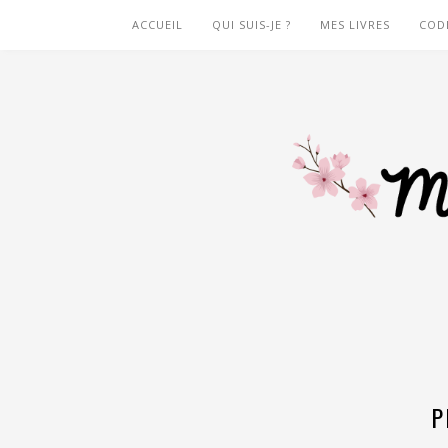
ACCUEIL
QUI SUIS-JE ?
MES LIVRES
COD
P