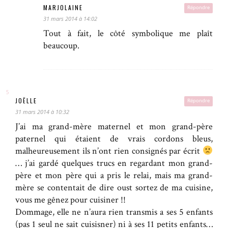
MARJOLAINE
Répondre
31 mars 2014 à 14:02
Tout à fait, le côté symbolique me plaît
beaucoup.
JOËLLE
Répondre
31 mars 2014 à 10:32
J’ai ma grand-mère maternel et mon grand-père
paternel qui étaient de vrais cordons bleus,
malheureusement ils n’ont rien consignés par écrit
… j’ai gardé quelques trucs en regardant mon grand-
père et mon père qui a pris le relai, mais ma grand-
mère se contentait de dire oust sortez de ma cuisine,
vous me gênez pour cuisiner !!
Dommage, elle ne n’aura rien transmis a ses 5 enfants
(pas 1 seul ne sait cuisisner) ni à ses 11 petits enfants…