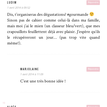
LUDIM
Répondre
1 avril 2014 à 09:52
Dis, t’organiseras des dégustations? #gourmande
Sinon pas de cahier comme celui-là dans ma famille,
mais moi j’ai le mien (un classeur bleu/vert), que mes
crapouillots feuillettent déjà avec plaisir. J’espère qu’ils
le récupéreront un jour… (pas trop vite quand
même!).
MARJOLAINE
Répondre
1 avril 2014 à 11:09
C’est une très bonne idée !
ALOÈS