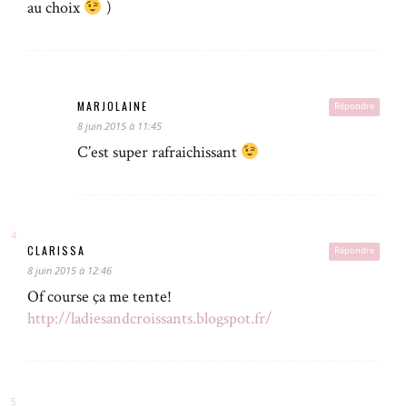
au choix
)
MARJOLAINE
Répondre
8 juin 2015 à 11:45
C’est super rafraichissant
CLARISSA
Répondre
8 juin 2015 à 12:46
Of course ça me tente!
http://ladiesandcroissants.blogspot.fr/