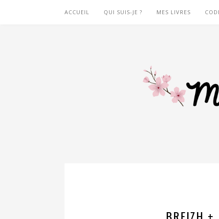
ACCUEIL
QUI SUIS-JE ?
MES LIVRES
COD
BREIZH + 