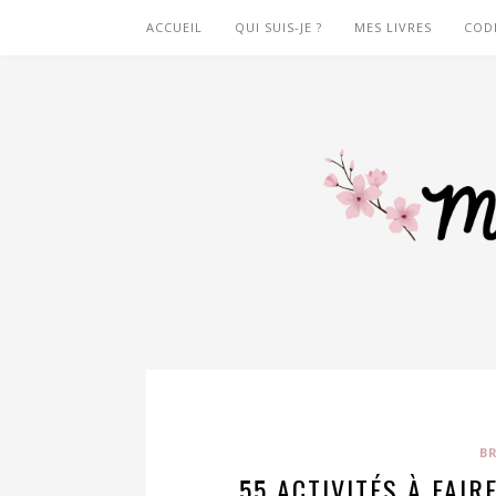
ACCUEIL
QUI SUIS-JE ?
MES LIVRES
COD
B
55 ACTIVITÉS À FAIR