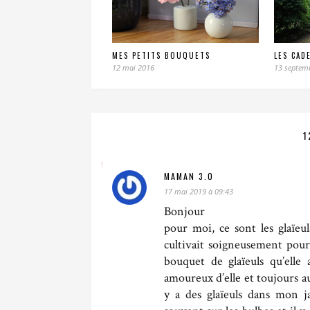
MES PETITS BOUQUETS
LES CAD
12 mai 2016
13 septem
1
MAMAN 3.0
17 mai 2019 à 09:43
Bonjour
pour moi, ce sont les glaïe
cultivait soigneusement pou
bouquet de glaïeuls qu’elle
amoureux d’elle et toujours 
y a des glaïeuls dans mon j