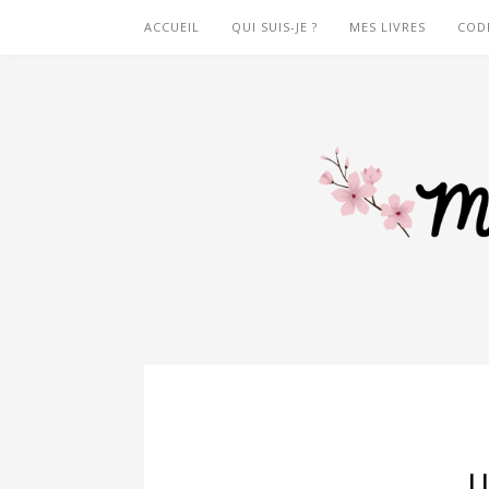
ACCUEIL
QUI SUIS-JE ?
MES LIVRES
COD
L