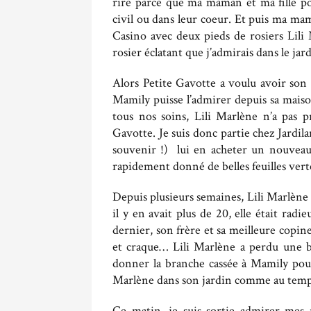
rire parce que ma maman et ma fille po
civil ou dans leur coeur. Et puis ma m
Casino avec deux pieds de rosiers Lili
rosier éclatant que j’admirais dans le ja
Alors Petite Gavotte a voulu avoir son 
Mamily puisse l’admirer depuis sa maiso
tous nos soins, Lili Marlène n’a pas pr
Gavotte. Je suis donc partie chez Jardi
souvenir !) lui en acheter un nouveau. 
rapidement donné de belles feuilles vert
Depuis plusieurs semaines, Lili Marlène 
il y en avait plus de 20, elle était radi
dernier, son frère et sa meilleure copi
et craque… Lili Marlène a perdu une 
donner la branche cassée à Mamily pour 
Marlène dans son jardin comme au temps
Ce matin, je suis sortie admirer mes r