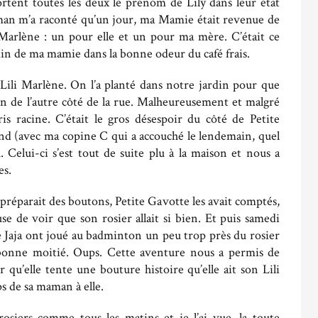
rtent toutes les deux le prénom de Lily dans leur état
aman m’a raconté qu’un jour, ma Mamie était revenue de
 Marlène : un pour elle et un pour ma mère. C’était ce
rdin de ma mamie dans la bonne odeur du café frais.
Lili Marlène. On l’a planté dans notre jardin pour que
n de l’autre côté de la rue. Malheureusement et malgré
is racine. C’était le gros désespoir du côté de Petite
land (avec ma copine C qui a accouché le lendemain, quel
Celui-ci s’est tout de suite plu à la maison et nous a
es.
préparait des boutons, Petite Gavotte les avait comptés,
euse de voir que son rosier allait si bien. Et puis samedi
ne Jaja ont joué au badminton un peu trop près du rosier
bonne moitié. Oups. Cette aventure nous a permis de
qu’elle tente une bouture histoire qu’elle ait son Lili
 de sa maman à elle.
osiers comme tous les matins et je l’ai vue, la toute