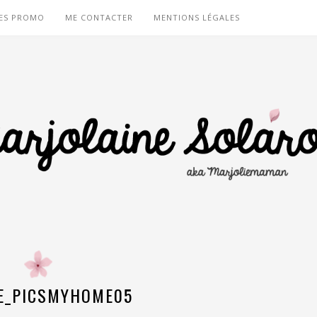
ES PROMO
ME CONTACTER
MENTIONS LÉGALES
NE_PICSMYHOME05