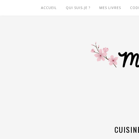
ACCUEIL
QUI SUIS-JE ?
MES LIVRES
COD
CUISI