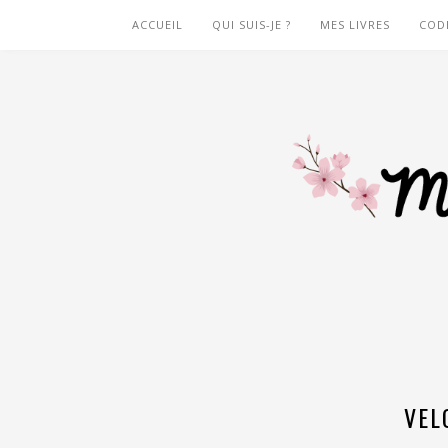
ACCUEIL
QUI SUIS-JE ?
MES LIVRES
COD
VEL