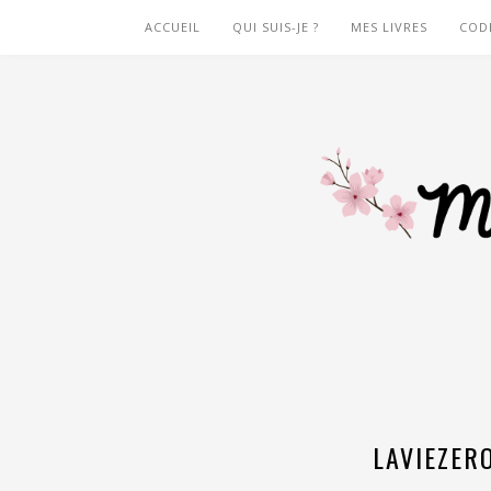
ACCUEIL
QUI SUIS-JE ?
MES LIVRES
COD
LAVIEZER