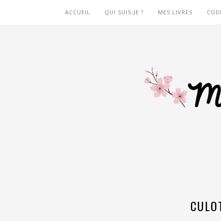
ACCUEIL
QUI SUIS-JE ?
MES LIVRES
COD
CULO