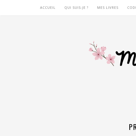
ACCUEIL
QUI SUIS-JE ?
MES LIVRES
COD
P