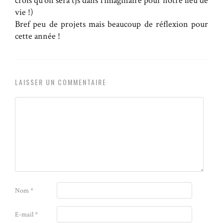
crois qu’on sera tjs dans l’imaginaire pour notre lieu de
vie !)
Bref peu de projets mais beaucoup de réflexion pour
cette année !
LAISSER UN COMMENTAIRE
Nom
*
E-mail
*