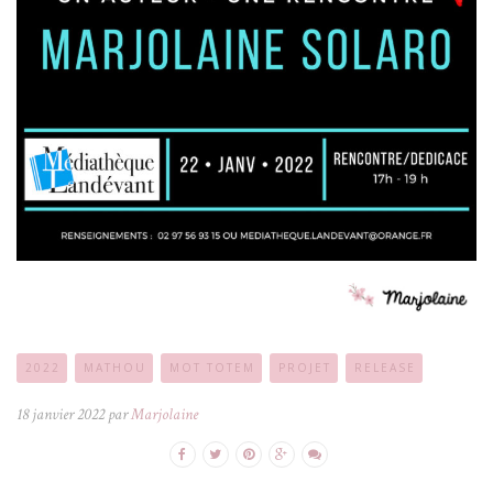
2022
MATHOU
MOT TOTEM
PROJET
RELEASE
18 janvier 2022 par
Marjolaine