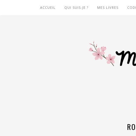
ACCUEIL
QUI SUIS-JE ?
MES LIVRES
COD
RO