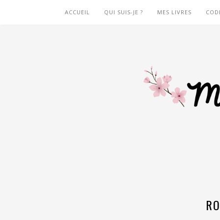
ACCUEIL
QUI SUIS-JE ?
MES LIVRES
COD
RO