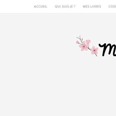
ACCUEIL
QUI SUIS-JE ?
MES LIVRES
COD