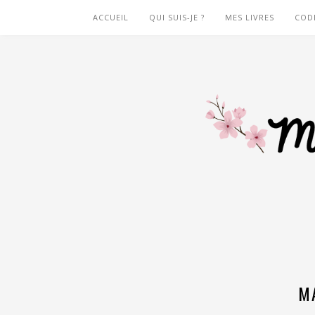
ACCUEIL
QUI SUIS-JE ?
MES LIVRES
COD
M