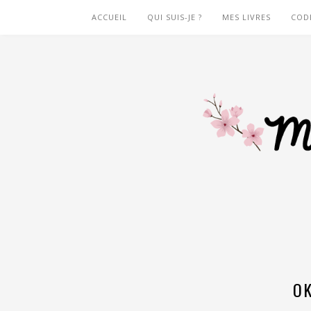
ACCUEIL
QUI SUIS-JE ?
MES LIVRES
COD
O