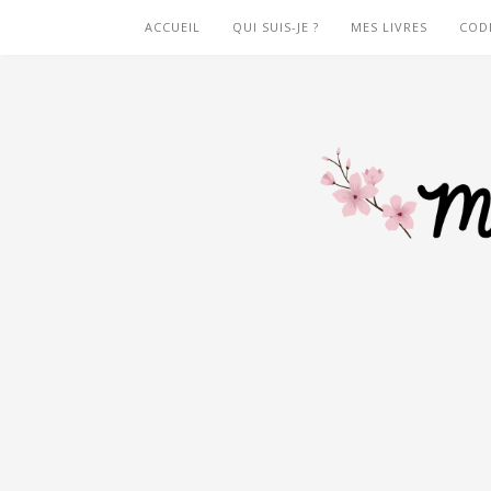
ACCUEIL
QUI SUIS-JE ?
MES LIVRES
COD