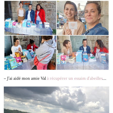
– J’ai aidé mon amie Val
à récupérer un essaim d’abeilles
…