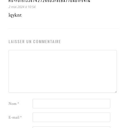
HS=F01513367427265D3F8EBA77DAD1F541&
2 mai 2024 à 10:54
lqyknt
LAISSER UN COMMENTAIRE
Nom
*
E-mail
*