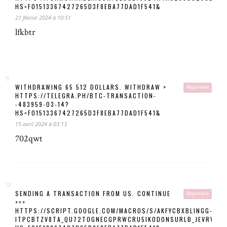
HS=F01513367427265D3F8EBA77DAD1F541&
21 février 2024 à 10:51
lfkbtr
WITHDRAWING 65 512 DOLLARS. WITHDRАW >
Répondre
HTTPS://TELEGRA.PH/BTC-TRANSACTION-
-483959-03-14?
HS=F01513367427265D3F8EBA77DAD1F541&
15 avril 2024 à 03:13
702qwt
SENDING A TRANSACTION FROM US. CONTINUE
Répondre
>>>
HTTPS://SCRIPT.GOOGLE.COM/MACROS/S/AKFYCBXBLINGG-
ITPCBTZV8TA_QU72T0GNECGPRWCRU5IKODONSURLB_JEVRVJYA