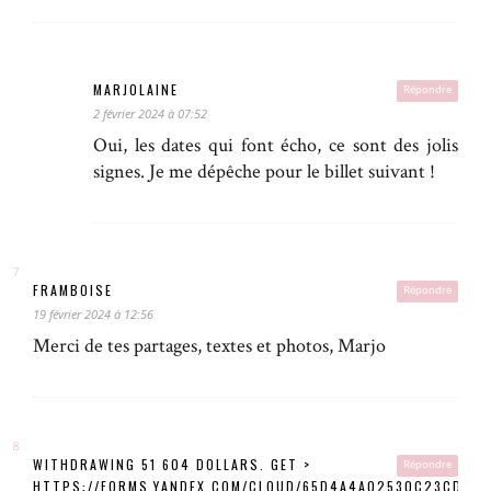
MARJOLAINE
Répondre
2 février 2024 à 07:52
Oui, les dates qui font écho, ce sont des jolis
signes. Je me dépêche pour le billet suivant !
FRAMBOISE
Répondre
19 février 2024 à 12:56
Merci de tes partages, textes et photos, Marjo
WITHDRAWING 51 604 DOLLARS. GЕТ >
Répondre
HTTPS://FORMS.YANDEX.COM/CLOUD/65D4A4A02530C23CD74