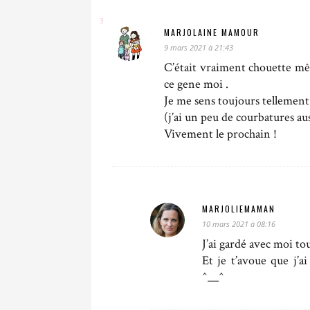
MARJOLAINE MAMOUR
9 mars 2021 à 21:43
C’était vraiment chouette même 
ce gene moi .
Je me sens toujours tellement 
(j’ai un peu de courbatures aus
Vivement le prochain !
MARJOLIEMAMAN
10 mars 2021 à 08:16
J’ai gardé avec moi tou
Et je t’avoue que j’a
^__^