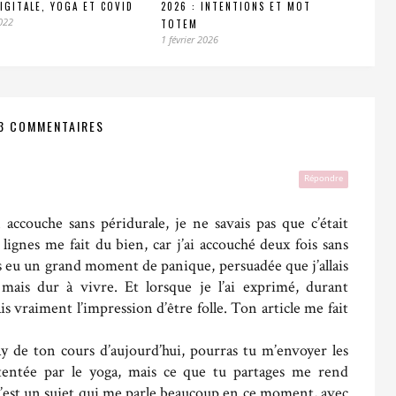
IGITALE, YOGA ET COVID
2026 : INTENTIONS ET MOT
022
TOTEM
1 février 2026
3 COMMENTAIRES
Répondre
accouche sans péridurale, je ne savais pas que c’était
 lignes me fait du bien, car j’ai accouché deux fois sans
ois eu un grand moment de panique, persuadée que j’allais
mais dur à vivre. Et lorsque je l’ai exprimé, durant
is vraiment l’impression d’être folle. Ton article me fait
lay de ton cours d’aujourd’hui, pourras tu m’envoyer les
 tentée par le yoga, mais ce que tu partages me rend
, c’est un sujet qui me parle beaucoup en ce moment, avec