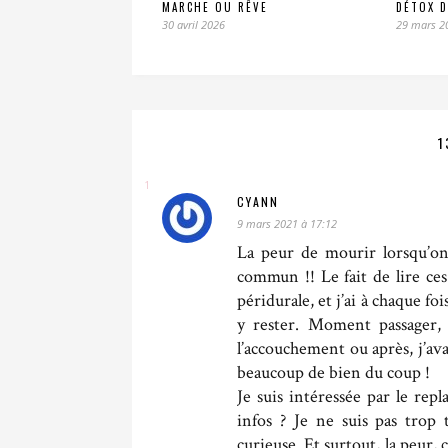
MARCHE OU RÊVE
DÉTOX D
30 avril 2026
29 mars 2
1
CYANN
9 mars 2021 à 17:12
La peur de mourir lorsqu’on 
commun !! Le fait de lire ces
péridurale, et j’ai à chaque f
y rester. Moment passager, 
l’accouchement ou après, j’ava
beaucoup de bien du coup !
Je suis intéressée par le rep
infos ? Je ne suis pas trop
curieuse. Et surtout, la peur