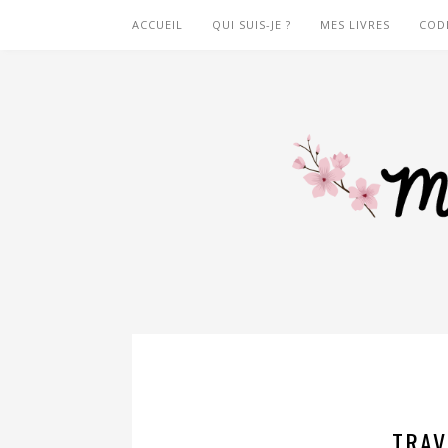
ACCUEIL
QUI SUIS-JE ?
MES LIVRES
COD
TRAV