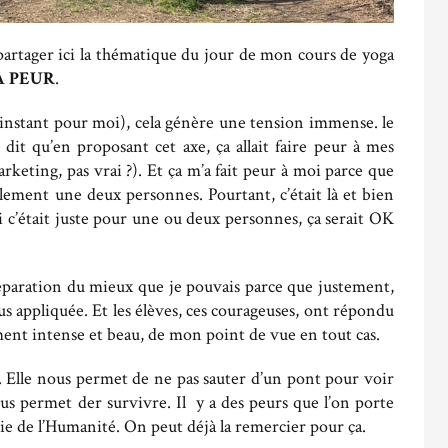
rtager ici la thématique du jour de mon cours de yoga
A PEUR
.
cet instant pour moi), cela génère une tension immense. le
it qu’en proposant cet axe, ça allait faire peur à mes
rketing, pas vrai ?). Et ça m’a fait peur à moi parce que
ulement une deux personnes. Pourtant, c’était là et bien
Et si c’était juste pour une ou deux personnes, ça serait OK
éparation du mieux que je pouvais parce que justement,
us appliquée. Et les élèves, ces courageuses, ont répondu
rement intense et beau, de mon point de vue en tout cas.
le. Elle nous permet de ne pas sauter d’un pont pour voir
nous permet der survivre. Il y a des peurs que l’on porte
rvie de l’Humanité. On peut déjà la remercier pour ça.