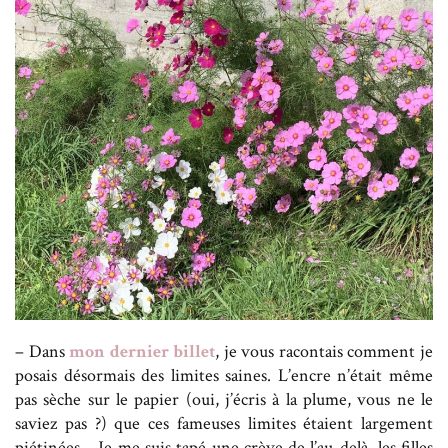
– Dans
mon dernier billet
, je vous racontais comment je
posais désormais des limites saines. L’encre n’était même
pas sèche sur le papier (oui, j’écris à la plume, vous ne le
saviez pas ?) que ces fameuses limites étaient largement
piétinées… Je me suis tapé une crève de l’au-delà, les filles